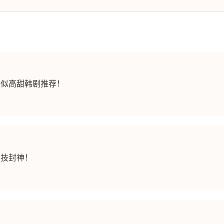
类似高甜韩剧推荐！
演技封神！