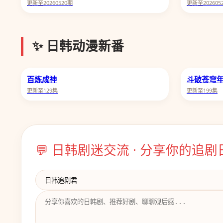
更新至20260520期
更新至202605
✨ 日韩动漫新番
百炼成神
斗破苍穹
更新至129集
更新至199集
💬 日韩剧迷交流 · 分享你的追剧