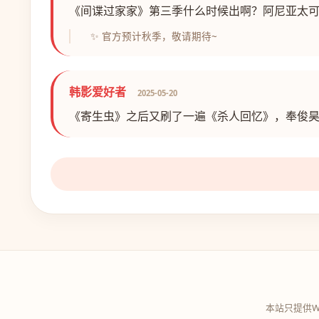
《间谍过家家》第三季什么时候出啊？阿尼亚太
✨ 官方预计秋季，敬请期待~
韩影爱好者
2025-05-20
《寄生虫》之后又刷了一遍《杀人回忆》，奉俊
本站只提供