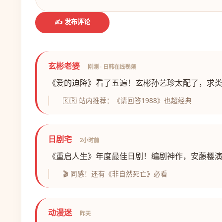
✍️ 发布评论
玄彬老婆
刚刚 · 日韩在线视频
《爱的迫降》看了五遍！玄彬孙艺珍太配了，求
🇰🇷 站内推荐：《请回答1988》也超经典
日剧宅
2小时前
《重启人生》年度最佳日剧！编剧神作，安藤樱
🎬 同感！还有《非自然死亡》必看
动漫迷
昨天