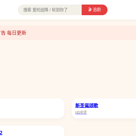
🎬 追剧
无广告 每日更新
海贼王
康熙来了
新圣诞颂歌
HD中字
2