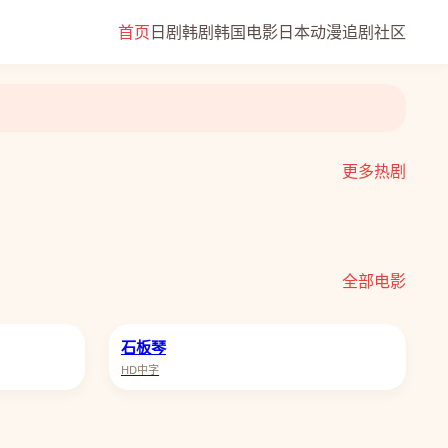
首页
日剧
韩剧
韩国电影
日本动漫
追剧社区
更多热剧
低智商犯罪
全部电影
石板琴
HD中字