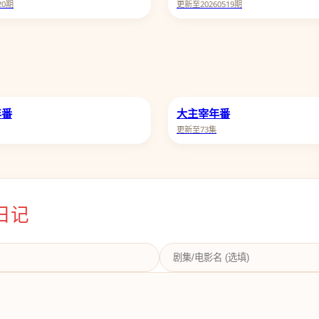
20期
更新至20260519期
年番
大主宰年番
更新至73集
日记