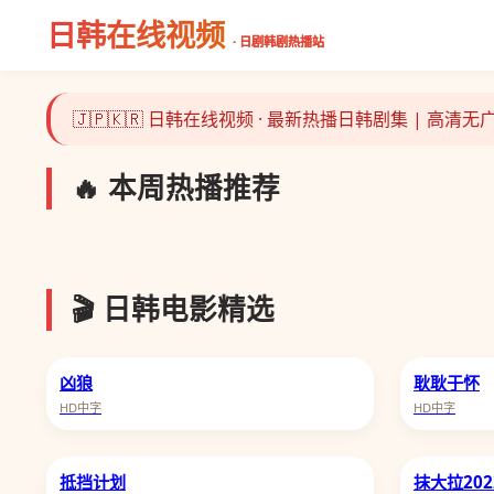
日韩在线视频
· 日剧韩剧热播站
🇯🇵🇰🇷 日韩在线视频 · 最新热播日韩剧集 | 高清
🔥 本周热播推荐
主角
🎬 日韩电影精选
凶狼
耿耿于怀
HD中字
HD中字
抵挡计划
抹大拉202