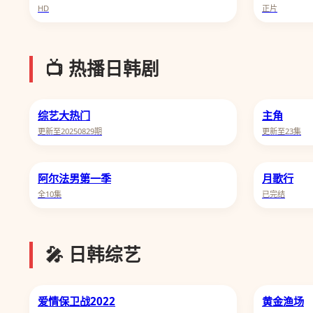
HD
正片
📺 热播日韩剧
综艺大热门
主角
更新至20250829期
更新至23集
阿尔法男第一季
月歌行
全10集
已完结
🎤 日韩综艺
爱情保卫战2022
黄金渔场