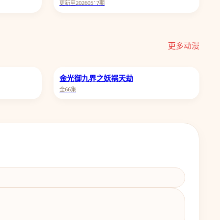
更新至20260517期
更多动漫
金光御九界之妖祸天劫
全66集