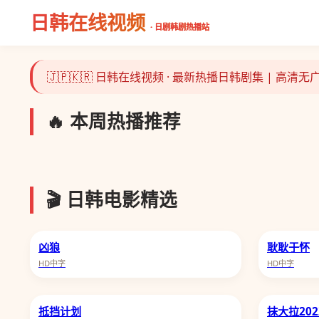
日韩在线视频
· 日剧韩剧热播站
🇯🇵🇰🇷 日韩在线视频 · 最新热播日韩剧集 | 高清
🔥 本周热播推荐
主角
🎬 日韩电影精选
凶狼
耿耿于怀
HD中字
HD中字
抵挡计划
抹大拉202