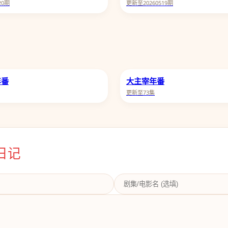
20期
更新至20260519期
年番
大主宰年番
更新至73集
日记