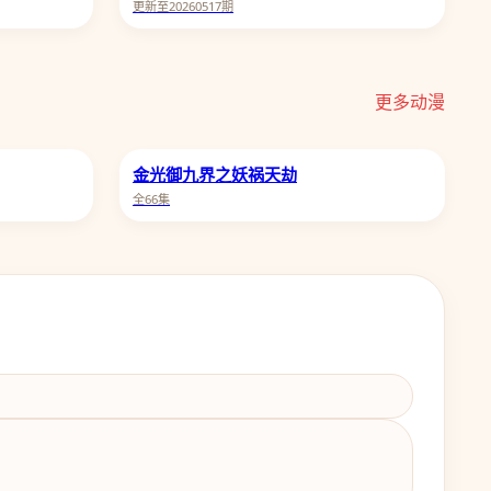
更新至20260517期
更多动漫
金光御九界之妖祸天劫
全66集