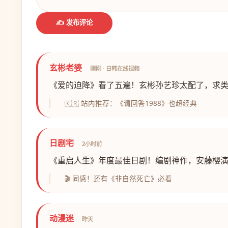
✍️ 发布评论
玄彬老婆
刚刚 · 日韩在线视频
《爱的迫降》看了五遍！玄彬孙艺珍太配了，求
🇰🇷 站内推荐：《请回答1988》也超经典
日剧宅
2小时前
《重启人生》年度最佳日剧！编剧神作，安藤樱
🎬 同感！还有《非自然死亡》必看
动漫迷
昨天