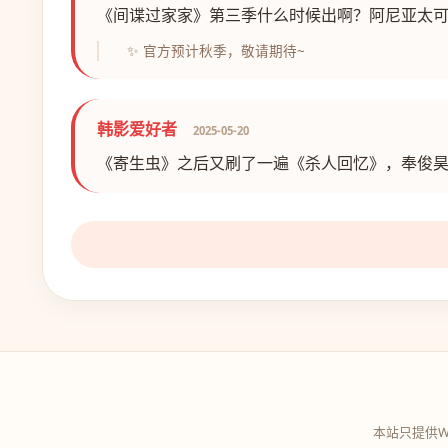
《间谍过家家》第三季什么时候出啊？阿尼亚太
✨ 官方预计秋季，敬请期待~
韩影爱好者
2025-05-20
《寄生虫》之后又刷了一遍《杀人回忆》，奉俊
本站只提供