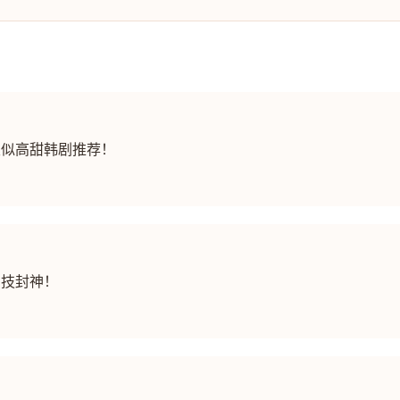
类似高甜韩剧推荐！
演技封神！