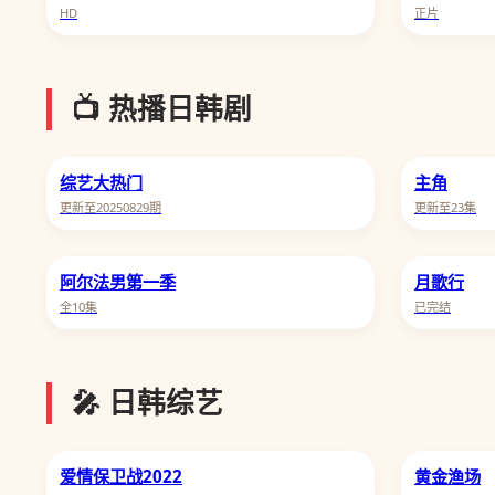
HD
正片
📺 热播日韩剧
综艺大热门
主角
更新至20250829期
更新至23集
阿尔法男第一季
月歌行
全10集
已完结
🎤 日韩综艺
爱情保卫战2022
黄金渔场