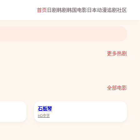
首页
日剧
韩剧
韩国电影
日本动漫
追剧社区
更多热剧
低智商犯罪
全部电影
石板琴
HD中字