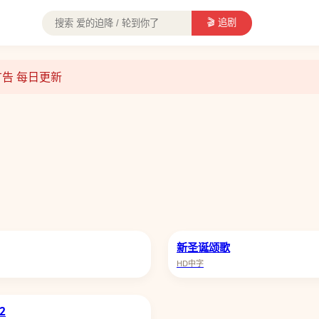
🎬 追剧
无广告 每日更新
海贼王
康熙来了
新圣诞颂歌
HD中字
2