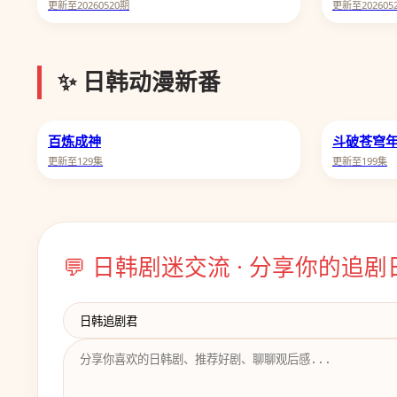
更新至20260520期
更新至202605
✨ 日韩动漫新番
百炼成神
斗破苍穹
更新至129集
更新至199集
💬 日韩剧迷交流 · 分享你的追剧